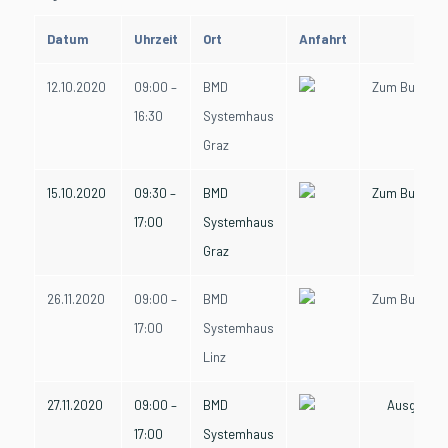
Datum
Uhrzeit
Ort
Anfahrt
12.10.2020
09:00 –
BMD
Zum Buchen
16:30
Systemhaus
Graz
15.10.2020
09:30 –
BMD
Zum Buchen
17:00
Systemhaus
Graz
26.11.2020
09:00 –
BMD
Zum Buchen
17:00
Systemhaus
Linz
27.11.2020
09:00 –
BMD
Ausgebuch
17:00
Systemhaus